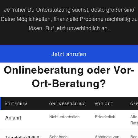
Je früher Du Unterstützung suchst, desto größer sind
Deine Möglichkeiten, finanzielle Probleme nachhaltig zu
lösen. Ruf jetzt unverbindlich an.
Jetzt anrufen
Onlineberatung oder Vor-
Ort-Beratung?
KRITERIUM
ONLINEBERATUNG
VOR ORT
GEE
Onlineberatung oder Vor-Ort-Beratung?
Nicht erforderlich
Erforderlich
Alle
Anfahrt
Rat
Sehr hoch
Abhängig von
Beru
Terminflexibilität